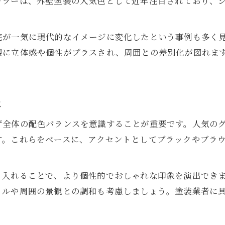
カラーは、外壁塗装の人気色として近年注目されており、
デザイン性高める塗装の使い方ポイント
外壁塗装のトレンドカラー活用術
宅が一気に現代的なイメージに変化したという事例も多く
人気の塗装カラーで外壁を一新する方法
観に立体感や個性がプラスされ、周囲との差別化が図れま
グレーやホワイトの塗装活用アイデア集
外壁塗装のトレンド色選びの基準とは
おしゃれカラー塗装で外観を刷新する
は
塗装で実現するモダンな色使いの極意
ず全体の配色バランスを意識することが重要です。人気の
モダンを演出する外壁塗装の秘訣とは
す。これらをベースに、アクセントとしてブラックやブラ
塗装でモダンな雰囲気を引き出す方法
外壁塗装とデザインの調和を考える
り入れることで、より個性的でおしゃれな印象を演出でき
塗装の配色テクでモダンを実現するコツ
イルや周囲の景観との調和も考慮しましょう。塗装業者に
おしゃれな塗装パターンの活用術紹介
外壁塗装のデザイン選定で失敗しない秘訣