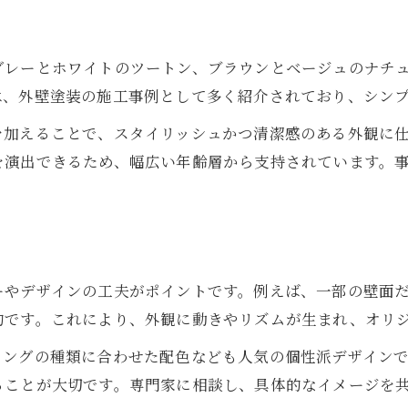
ツートン塗装がもたらすおしゃれな外壁
ツートン塗装で外壁に個性とおしゃれ感
グレーとホワイトのツートン、ブラウンとベージュのナチ
塗装の配色でツートンを美しく仕上げる
は、外壁塗装の施工事例として多く紹介されており、シン
外壁塗装のツートン事例に学ぶポイント
を加えることで、スタイリッシュかつ清潔感のある外観に
おしゃれなツートン塗装の色選び提案
を演出できるため、幅広い年齢層から支持されています。
ツートン塗装で外観変化を楽しむ方法
北欧風に映えるカラー塗装テクニック
塗装で北欧風外壁を叶える配色術
お問い合わせはこちら
お問い合わせはこちら
おしゃれな塗装カラーで北欧テイスト演出
ーやデザインの工夫がポイントです。例えば、一部の壁面
北欧スタイルに最適な塗装の選び方
的です。これにより、外観に動きやリズムが生まれ、オリ
外壁塗装で北欧の落ち着きある印象へ
ィングの種類に合わせた配色なども人気の個性派デザイン
塗装テクニックで北欧風デザインを実現
ることが大切です。専門家に相談し、具体的なイメージを