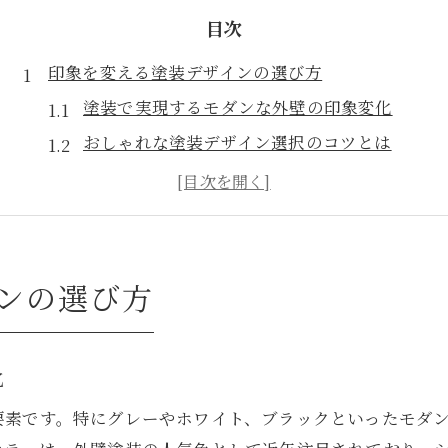
目次
印象を変える塗装デザインの選び方
塗装で実現するモダンな外壁の印象変化
おしゃれな塗装デザイン選択のコツとは
塗装と外壁カラーの組み合わせ事例
外壁塗装で個性を出すポイント解説
塗装が与えるスタイリッシュな雰囲気作り
スタイリッシュ外観を塗装で叶える発想
ンの選び方
塗装で叶うスタイリッシュな外観の秘訣
配色と塗装パターンで外観を格上げ
化
塗装テクニックでおしゃれな外壁演出
要素です。特にグレーやホワイト、ブラックといったモダ
印象を左右する外壁塗装の発想法