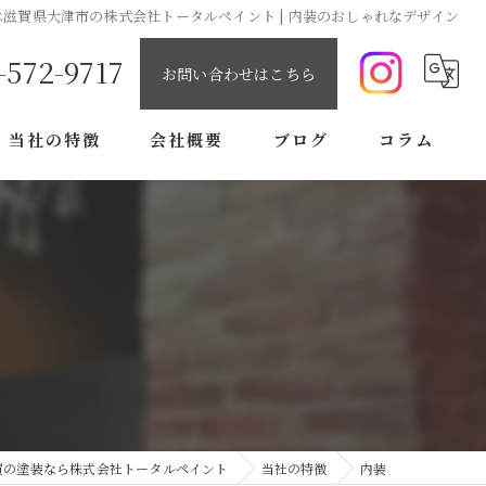
は滋賀県大津市の株式会社トータルペイント | 内装のおしゃれなデザイン
-572-9717
お問い合わせはこちら
当社の特徴
会社概要
ブログ
コラム
内装
防水
コーキング
塗り替え
雨漏り
賀の塗装なら株式会社トータルペイント
当社の特徴
内装