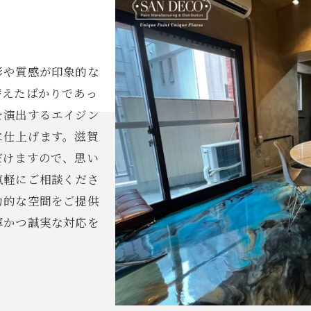
彩や質感が印象的な
替えたばかりであっ
を演出するエイジン
に仕上げます。滋賀
だけますので、思い
気軽にご相談くださ
力的な空間をご提供
寧かつ誠実な対応を